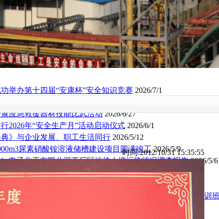
功举办第十四届“安康杯”安全知识竞赛
2026/7/1
织开展2026年度生产安全事故综合应急救援演练
2026/6/27
开展应急救援器材技能比武活动
2026/6/27
行2026年“安全生产月”活动启动仪式
2026/6/1
法典》与企业发展、职工生活同行
2026/5/12
000m3尿素硝酸铵溶液储槽建设项目圆满竣工
2026/5/9
时间:2012/10/31 15:35:55
take电子化工有限公司西厂区地块土壤污染状况调查报告
2026/5/6
办庆“五一”迎“五四”拔河比赛
2026/5/5
请第三方机构开展2026年上半年安全生产诊断检查
2026/5/5
党委举办树立和践行正确政绩观学习教育读书班暨中层干部培训