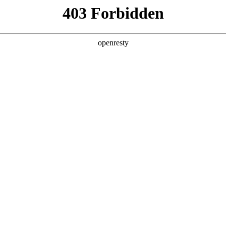
什么是最大政绩？
2026/4/21
公司组织开展2026年度生产安全事故综合应急救援演
公司开展应急救援器材技能比武活动
2026/6/
公司举行2026年“安全生产月”活动启动仪式
2026
《民法典》与企业发展、职工生活同行
2026/5
公司2000m3尿素硝酸铵溶液储槽建设项目圆满竣工